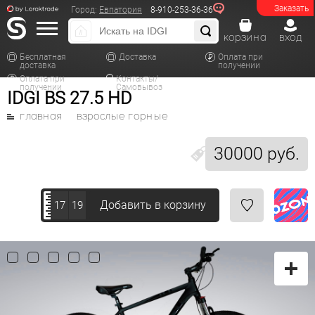
Заказать
Город:
Евпатория
8-910-253-36-36
корзина
вход
Бесплатная
Доставка
Оплата при
доставка
получении
Оплата при
Контакты/
получении
Самовывоз
IDGI BS 27.5 HD
главная
взрослые горные
30000 руб.
Добавить в корзину
17
19