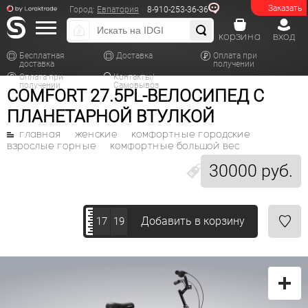
Заказать
Город:
Евпатория
8-910-253-36-36
корзина
вход
Бесплатная
Доставка
Оплата при
доставка
получении
Оплата при
Контакты/
получении
Самовывоз
COMFORT 27.5PL-ВЕЛОСИПЕД С
ПЛАНЕТАРНОЙ ВТУЛКОЙ
главная
женские
комфортные городские
взрослые горные
комфортные большой вес
30000 руб.
Добавить в корзину
17
19