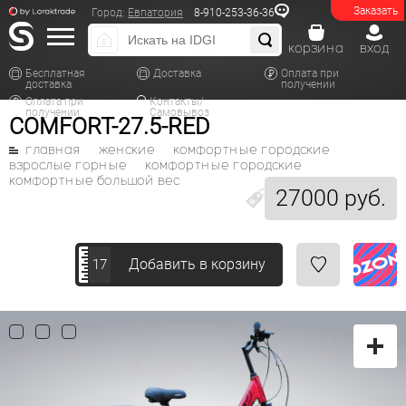
Заказать
Город:
Евпатория
8-910-253-36-36
корзина
вход
Бесплатная
Доставка
Оплата при
доставка
получении
Оплата при
Контакты/
получении
Самовывоз
COMFORT-27.5-RED
главная
женские
комфортные городские
взрослые горные
комфортные городские
комфортные большой вес
27000 руб.
Добавить в корзину
17