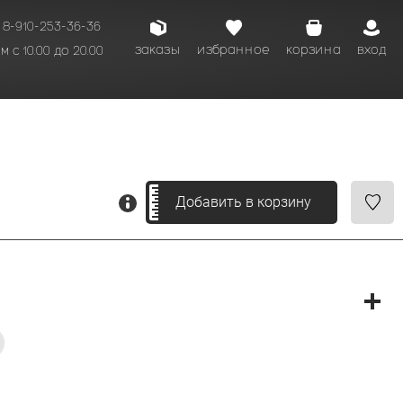
8-910-253-36-36
заказы
избранное
корзина
вход
 с 10.00 до 20.00
кому времени.
Добавить в корзину