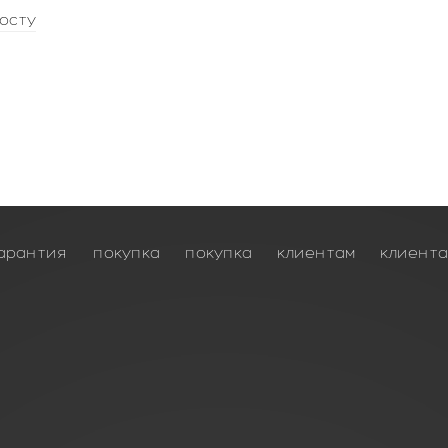
осту
арантия
покупка
покупка
клиентам
клиент