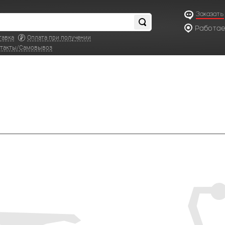
Заказать
Работаем
по московс
тавка
Оплата при получении
такты/Самовывоз