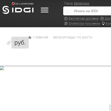
Город:
Евпатория
Бесплатная доставка
Дос
Оплата при получении
Кон
главная
велосипеды по росту
руб.