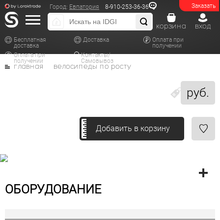
Заказать
Город:
Евпатория
8-910-253-36-36
корзина
вход
Бесплатная
Доставка
Оплата при
доставка
получении
Оплата при
Контакты/
получении
Самовывоз
главная
велосипеды по росту
руб.
Добавить в корзину
ОБОРУДОВАНИЕ