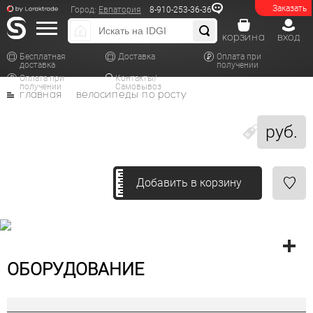
Заказать
Город:
Евпатория
8-910-253-36-36
корзина
вход
Бесплатная
Доставка
Оплата при
доставка
получении
Оплата при
Контакты/
получении
Самовывоз
главная
велосипеды по росту
руб.
Добавить в корзину
ОБОРУДОВАНИЕ