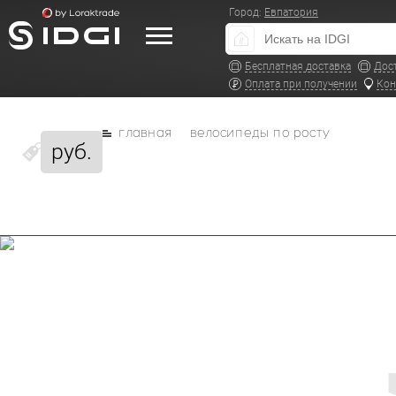
Город:
Евпатория
Бесплатная доставка
Дос
Оплата при получении
Кон
главная
велосипеды по росту
руб.