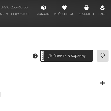
8-910-253-36-36
заказы
избранное
корзина
вход
 с 10.00 до 20.00
кому времени.
Добавить в корзину