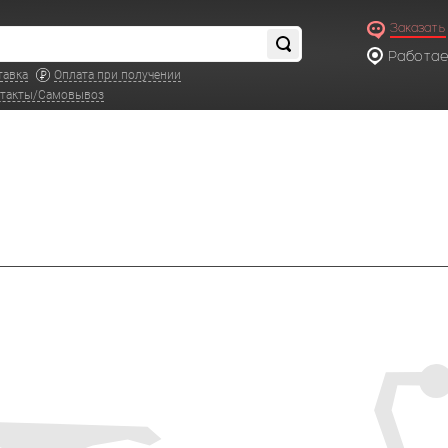
Заказать
Работаем
по московс
тавка
Оплата при получении
такты/Самовывоз