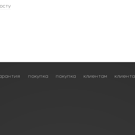
осту
арантия
покупка
покупка
клиентам
клиент