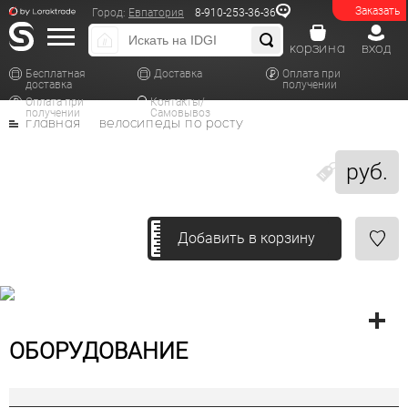
Заказать
Город:
Евпатория
8-910-253-36-36
корзина
вход
Бесплатная
Доставка
Оплата при
доставка
получении
Оплата при
Контакты/
получении
Самовывоз
главная
велосипеды по росту
руб.
Добавить в корзину
ОБОРУДОВАНИЕ