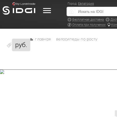
Город:
Евпатория
Бесплатная доставка
Дос
Оплата при получении
Кон
главная
велосипеды по росту
руб.