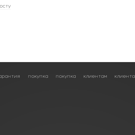
осту
арантия
покупка
покупка
клиентам
клиент