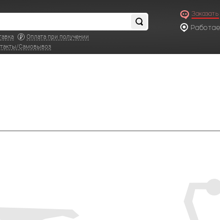
Заказать
Работаем
по московс
тавка
Оплата при получении
такты/Самовывоз