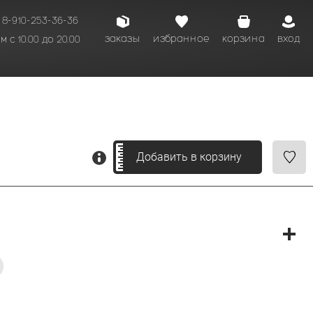
8-910-253-36-36
заказы
избранное
корзина
вход
 с 10.00 до 20.00
кому времени.
Добавить в корзину