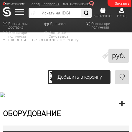
Заказать
Город:
Евпатория
8-910-253-36-36
корзина
вход
Бесплатная
Доставка
Оплата при
доставка
получении
Оплата при
Контакты/
получении
Самовывоз
главная
велосипеды по росту
руб.
Добавить в корзину
ОБОРУДОВАНИЕ